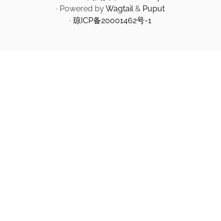
· Powered by
Wagtail
&
Puput
·
琼ICP备20001462号-1