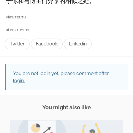
于你和与博主们分享的相似之处。
views:2678
at 2021-01-11
Twitter
Facebook
Linkedin
You are not login yet, please comment after
login.
You might also like