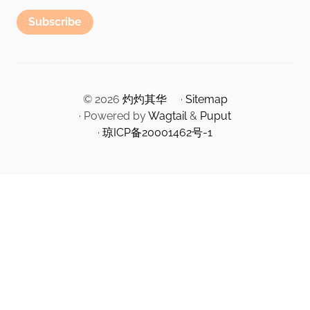
Subscribe
© 2026
灼灼其华
·
Sitemap
· Powered by
Wagtail
&
Puput
·
琼ICP备20001462号-1