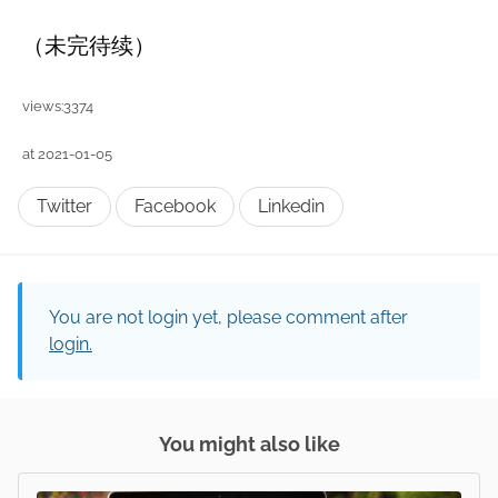
（未完待续）
views:3374
at 2021-01-05
Twitter
Facebook
Linkedin
You are not login yet, please comment after
login.
You might also like