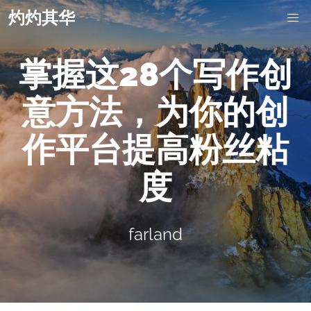
灼灼其华
掌握这28个写作创
意方法，为你的创
作平台提高粉丝粘
度
farland