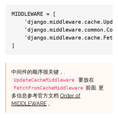
MIDDLEWARE = [

    'django.middleware.cache.Updat
    'django.middleware.common.Comm
    'django.middleware.cache.Fetch
]
中间件的顺序很关键，.
要放在
UpdateCacheMiddleware
前面. 更
FetchFromCacheMiddleware
多信息参考官方文档
Order of
MIDDLEWARE
。