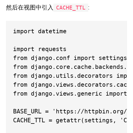
然后在视图中引入
:
CACHE_TTL
import datetime

import requests

from django.conf import settings

from django.core.cache.backends.ba
from django.utils.decorators impor
from django.views.decorators.cache
from django.views.generic import T
BASE_URL = 'https://httpbin.org/'

CACHE_TTL = getattr(settings, 'CAC