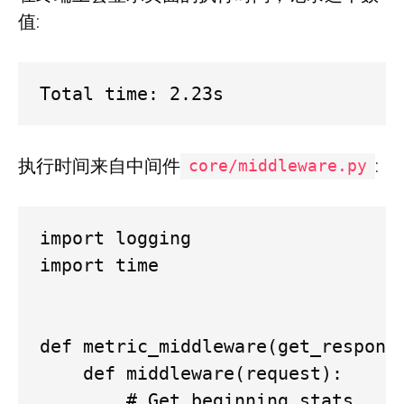
值:
Total time: 2.23s
执行时间来自中间件
:
core/middleware.py
import logging

import time

def metric_middleware(get_response
    def middleware(request):

        # Get beginning stats
