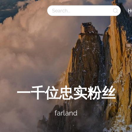
H
一千位忠实粉丝
farland