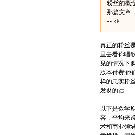
粉丝的概
那篇文章
-- kk
真正的粉丝是
里去看你唱歌
见的情况下购
版本付费;
样的忠实粉丝
发财的话。
以下是数学
容，平均来说
术和商业领