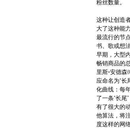
粉丝数量。
这种让创造
大了这种能力
最流行的节
书、歌或想
早期，大型内容
畅销商品的
里斯•安德森(C
应命名为“长尾
化曲线：每
了一条“长尾
有了很大的
他算法，将注
度这样的网