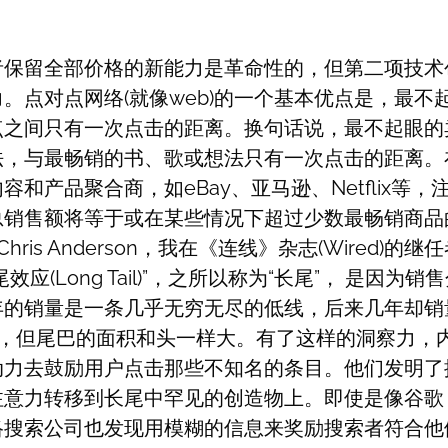
者保留全部价格的新能力是革命性的，但第二项技术
。点对点网络(就像web)的一个基本优点是，最不
点之间只有一次点击的距离。换句话说，最不起眼的
法，与最畅销的书、歌或想法只有一次点击的距离。
和产品聚合商，如eBay、亚马逊、Netflix等，注
总销售额将等于或在某些情况下超过少数最畅销商品
hris Anderson，我在《连线》杂志(Wired)的继
效应(Long Tail)”，之所以称为“长尾”， 是因为
年的销量是一条几乎无穷无尽的低线，后来几年却销
”，但尾巴的面积和头一样大。有了这样的洞察力，
动力去鼓励用户点击那些不知名的条目。他们发明了
意力转移到长尾中罕见的创造物上。即使是像谷歌，
络搜索公司也发现用模糊的信息来奖励搜索者符合他